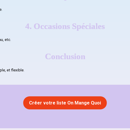
e.
4. Occasions Spéciales
u, etc.
Conclusion
le, et flexible.
Créer votre liste On Mange Quoi