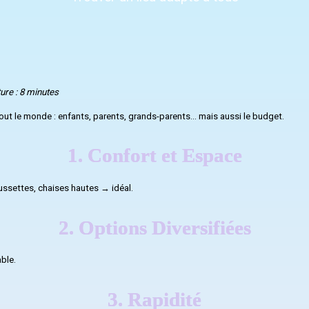
ure : 8 minutes
tout le monde : enfants, parents, grands-parents… mais aussi le budget.
1. Confort et Espace
ussettes, chaises hautes → idéal.
2. Options Diversifiées
ble.
3. Rapidité