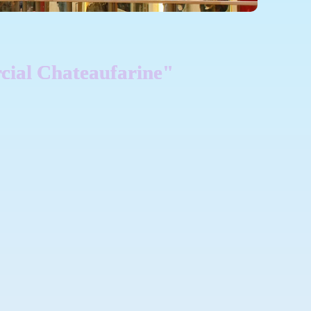
cial Chateaufarine"