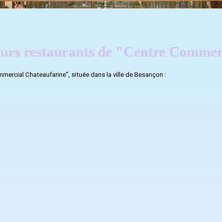
leurs restaurants de "Centre Commer
mmercial Chateaufarine", située dans la ville de Besançon :