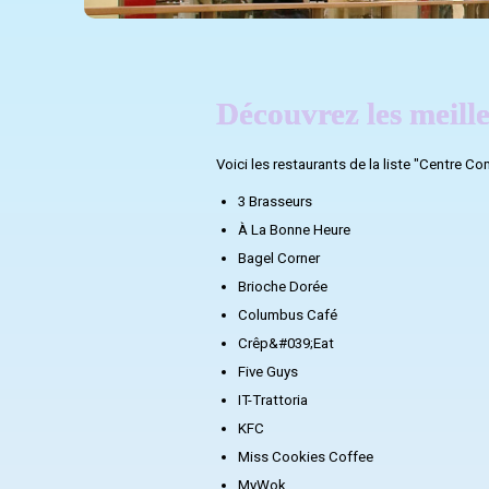
Découvrez les meil
Voici les restaurants de la liste "Centre Co
3 Brasseurs
À La Bonne Heure
Bagel Corner
Brioche Dorée
Columbus Café
Crêp&#039;Eat
Five Guys
IT-Trattoria
KFC
Miss Cookies Coffee
MyWok