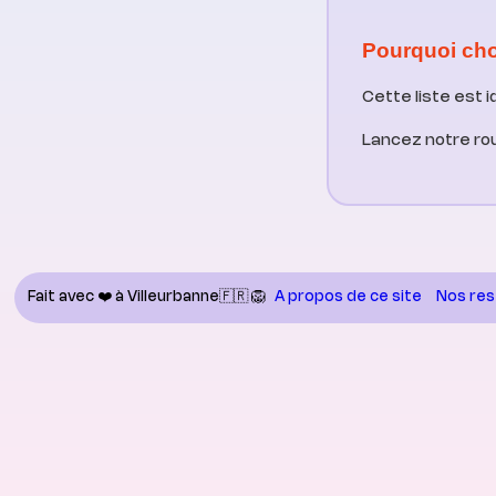
Pourquoi cho
Cette liste est 
Lancez notre ro
Fait avec ❤️ à Villeurbanne🇫🇷 🦁
A propos de ce site
Nos res