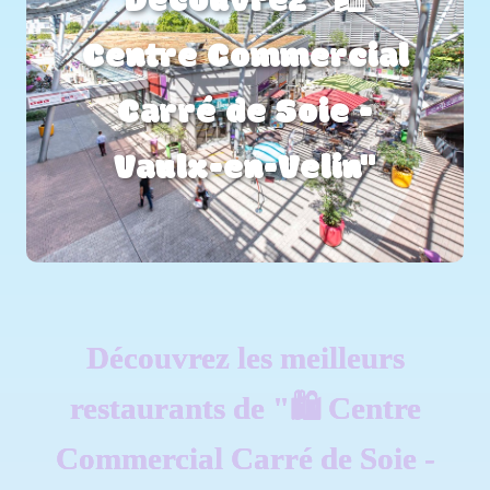
Découvrez "🛍️
Centre Commercial
Carré de Soie -
Vaulx-en-Velin"
Découvrez les meilleurs
restaurants de "🛍️ Centre
Commercial Carré de Soie -