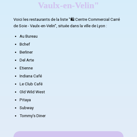
Vaulx-en-Velin"
Voici les restaurants de la liste "🛍️ Centre Commercial Carré
de Soie - Vaulx-en-Velin", située dans la ville de Lyon :
Au Bureau
Bchef
Berliner
Del Arte
Etienne
Indiana Café
Le Club Café
Old Wild West
Pitaya
Subway
Tommy’s Diner